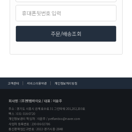
고객센터
서비스이용약관
개인정보처리방침
회사명 : (주)펫팸바이오 / 대표 : 이윤주
주소 : 경기도 시흥시 은계호수로 31 그린타워 201,202,203호
팩스 : 031-316-0720
개인정보관리 책임자 : 이윤주 / petfambio@naver.com
사업자 등록번호 : 230-86-02786
통신판매업신고번호 : 2022-경기시흥-2848