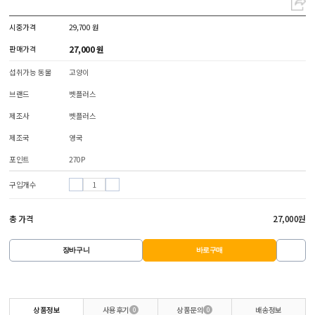
시중가격
29,700 원
27,000 원
판매가격
섭취가능 동물
고양이
브랜드
벳플러스
제조사
벳플러스
제조국
영국
포인트
270P
구입개수
총 가격
27,000
원
장바구니
바로구매
사용후기
상품문의
배송정보
상품정보
0
0