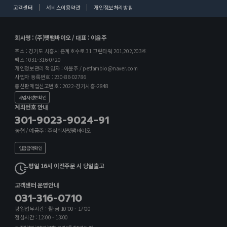
고객센터
서비스이용약관
개인정보처리방침
회사명 : (주)펫팸바이오 / 대표 : 이윤주
주소 : 경기도 시흥시 은계호수로 31 그린타워 201,202,203호
팩스 : 031-316-0720
개인정보관리 책임자 : 이윤주 / petfambio@naver.com
사업자 등록번호 : 230-86-02786
통신판매업신고번호 : 2022-경기시흥-2848
사업자정보확인
계좌번호 안내
301-9023-9024-91
농협 / 예금주 : 주식회사펫팸바이오
입금금액확인
평일 16시 이전주문 시 당일출고
고객센터 운영안내
031-316-0710
평일업무시간 : 월-금 10:00 - 17:00
점심시간 : 12:00 - 13:00