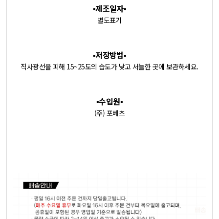
▪️제조일자▪️
별도표기
▪️저장방법
▪️
직사광선을 피해 15~25도의 습도가 낮고 서늘한 곳에 보관하세요.
▪️수입원
▪️
(주) 포베츠