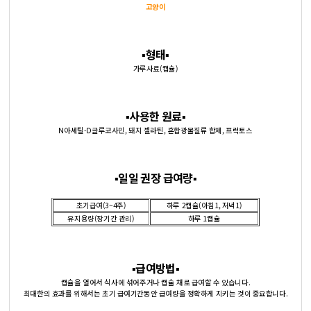
고양이
▪️형태▪️
가루사료(캡슐)
▪️사용한 원료
▪️
N아세틸-D글루코사민, 돼지 젤라틴, 혼합광물질류 합제, 프럭토스
▪️일일 권장 급여량▪️
초기급여(3~4주)
하루 2캡슐(아침1, 저녁1)
유지용량(장기간 관리)
하루 1캡슐
▪️급여방법▪️
캡슐을 열어서 식사에 섞어주거나 캡슐 채로 급여할 수 있습니다.
최대한의 효과를 위해서는 초기 급여기간동안 급여량을 정확하게 지키는 것이 중요합니다.