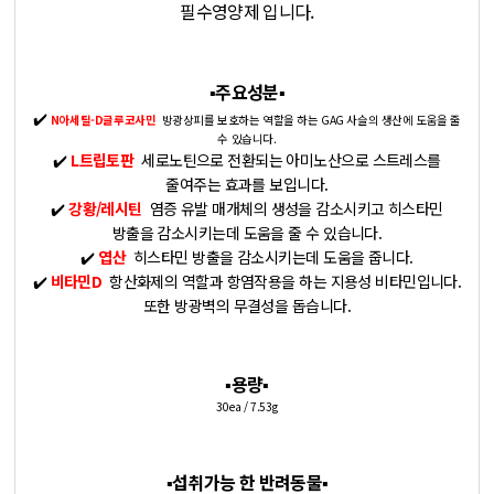
필수영양제 입니다.
▪️주요성분▪️
✔️
N아세틸-D글루코사민
방광상피를 보호하는 역할을 하는 GAG 사슬의 생산에 도움을 줄
수 있습니다.
✔️
L트립토판
세로노틴으로 전환되는 아미노산으로 스트레스를
줄여주는 효과를 보입니다.
✔️
강황/레시틴
염증 유발 매개체의 생성을 감소시키고 히스타민
방출을 감소시키는데 도움을 줄 수 있습니다.
✔️
엽산
히스타민 방출을 감소시키는데 도움을 줍니다.
✔️
비타민D
항산화제의 역할과 항염작용을 하는 지용성 비타민입니다.
또한 방광벽의 무결성을 돕습니다.
▪️용량▪️
30ea / 7.53g
▪️섭취가능 한 반려동물▪️