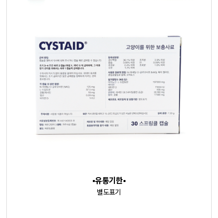
▪️유통기한
▪️
별도표기