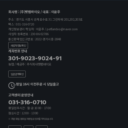
회사명 : (주)펫팸바이오 / 대표 : 이윤주
주소 : 경기도 시흥시 은계호수로 31 그린타워 201,202,203호
팩스 : 031-316-0720
개인정보관리 책임자 : 이윤주 / petfambio@naver.com
사업자 등록번호 : 230-86-02786
통신판매업신고번호 : 2022-경기시흥-2848
사업자정보확인
계좌번호 안내
301-9023-9024-91
농협 / 예금주 : 주식회사펫팸바이오
입금금액확인
평일 16시 이전주문 시 당일출고
고객센터 운영안내
031-316-0710
평일업무시간 : 월-금 10:00 - 17:00
점심시간 : 12:00 - 13:00
※ 주말/휴일/공휴일/국경일은 업무를 하지않습니다.