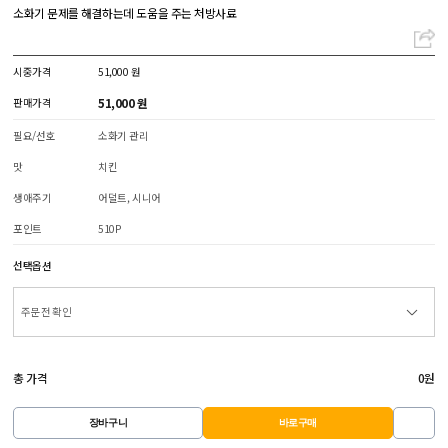
소화기 문제를 해결하는데 도움을 주는 처방사료
시중가격
51,000 원
51,000 원
판매가격
필요/선호
소화기 관리
맛
치킨
생애주기
어덜트, 시니어
포인트
510P
선택옵션
총 가격
0
원
장바구니
바로구매