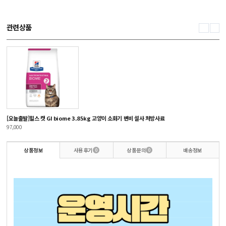
관련상품
[오늘출발]힐스 캣 GI biome 3.85kg 고양이 소화기 변비 설사 처방사료
힐
97,000
4,
사용후기
상품문의
배송정보
상품정보
0
0