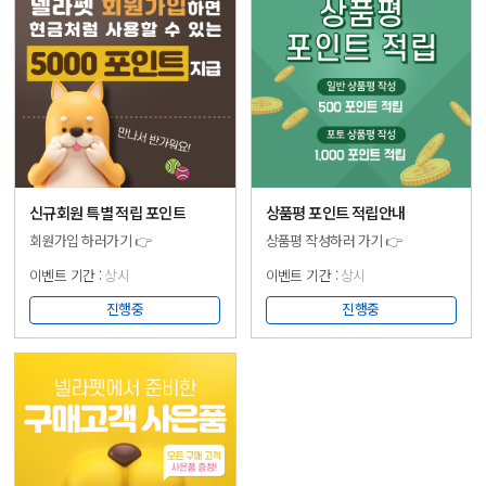
후기 작성하기! 해당 순서를 잘
✅선착순 이벤트로 준비된 초청권
따라가주신 서포터님 중 추첨을
소진 시 종료됩니다. ✅이벤트
통해 15분을 선정하여 넬라케어
계정, 비공개 계정, 중복 참여는
프로바이오틱스 안티펫 샘플
참여 대상에서 제외됩니다.
10스틱을 보내드립니다! 더 많은
✅DM으로 전달드린 초청장
서포터님들이 넬라케어 제품을
쿠폰번호는 3월 23일 (목) 자정까지
만나볼 수 있도록 🧡당첨되신
쭈쭈쭈 APP을 통해 직접
서포터님들은 체험 후기를 와디즈
등록하셔야 사용 가능합니다.
커뮤니티에 꼭 작성 부탁드립니다!
▶▶▶ 참여하러 가기 ◀◀◀
🧡 🍀안내사항 * 당첨자 소식은
신규회원 특별 적립 포인트
상품평 포인트 적립안내
새소식과 개별 연락을 통해
회원가입 하러가기 👉
상품평 작성하러 가기 👉
전해드립니다. * 작성 정보가
미비하여 확인이 어려운 경우
상시
상시
선정이 취소될 수 있습니다. * 체험
후 기간 내 후기를 작성하지 않은
진행중
진행중
서포터님께는 제품 비용이 청구될
수 있..