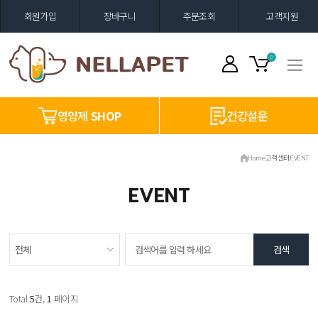
회원가입
장바구니
주문조회
고객지원
0
영양제
SHOP
건강설문
Home
고객센터
EVENT
EVENT
Total
5
건,
1
페이지