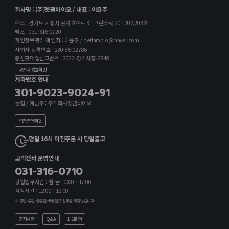
회사명 : (주)펫팸바이오 / 대표 : 이윤주
주소 : 경기도 시흥시 은계호수로 31 그린타워 201,202,203호
팩스 : 031-316-0720
개인정보관리 책임자 : 이윤주 / petfambio@naver.com
사업자 등록번호 : 230-86-02786
통신판매업신고번호 : 2022-경기시흥-2848
사업자정보확인
계좌번호 안내
301-9023-9024-91
농협 / 예금주 : 주식회사펫팸바이오
입금금액확인
평일 16시 이전주문 시 당일출고
고객센터 운영안내
031-316-0710
평일업무시간 : 월-금 10:00 - 17:00
점심시간 : 12:00 - 13:00
※ 주말/휴일/공휴일/국경일은 업무를 하지않습니다.
공지사항
Q&A
1:1문의