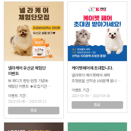
넬라케어 유산균 체험단
케이펫페어에 초대합니다.
이벤트
넬라펫이 케이펫페어 세택
🌺 와디즈 펀딩 런칭 기념🌺
초청권을 선착순 100분께 쏩니다~
체험단 이벤트 🍀모집기간
😘 [1인 1매 증정!] 🌺전시 기간
23.03.06 (월) ~ 23.03.12 (일) 🍀
2023.03.24.(금) ~ 03.26.(일) 🌺
2023-03-09 ~ 2023-03-24
참여방법 1. 와디즈 펀딩 알림
전시장소 학여울역 세텍 🍀
2023-03-06 ~ 2023-03-12
신청하기 👉프로필 💙와디즈💙
참여방법 1. 인스타
종료
에서 링크 클릭! 2. 지지서명 혹은
@nellapet_official 팔로우! 2.
종료
sns 공유 후 인증샷 캡쳐 3. 체험단
게시글 좋아요 누르기❤️ 3. DM으로
이벤트 폼 작성하기 👉프로필 💛
참여 완료 및 초청권 요청~! (단,
체험단 신청💛에서 링크 클릭! 4.
3가지 모두 참여한 경우에만
당첨 후 샘플 받아보고 커뮤니티에
초청권 쿠폰번호를 전달드립니다. )