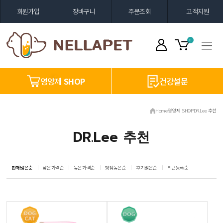
회원가입
장바구니
주문조회
고객지원
0
영양제
SHOP
건강설문
Home
영양제 SHOP
DR.Lee 추천
DR.Lee 추천
판매많은순
낮은가격순
높은가격순
평점높은순
후기많은순
최근등록순