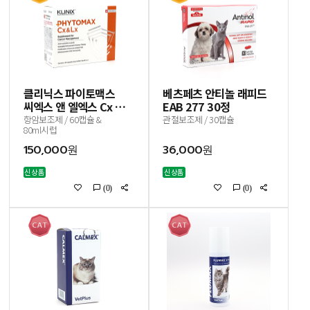
클리닉스 파이토맥스
베츠페츠 안티놀 래피드
씨엑스 앤 엘엑스 Cx &
EAB 277 30정
Lx
항암보조제 / 60캡슐 &
관절보조제 / 30캡슐
80ml시럽
150,000원
36,000원
신상품
신상품
(0)
(0)