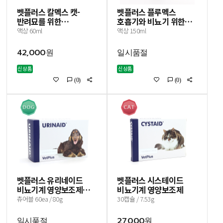
벳플러스 칼멕스 캣-
벳플러스 플루멕스
반려묘를 위한
호흡기와 비뇨기 위한
안정보조제
종합영양제(유통기한
액상 60ml
액상 150ml
24.09.16)
42,000원
일시품절
신상품
신상품
(0)
(0)
벳플러스 유리네이드
벳플러스 시스테이드
비뇨기계 영양보조제
비뇨기계 영양보조제
(유통기한 24.05.11)
츄어블 60ea / 80g
30캡슐 / 7.53g
일시품절
27,000원