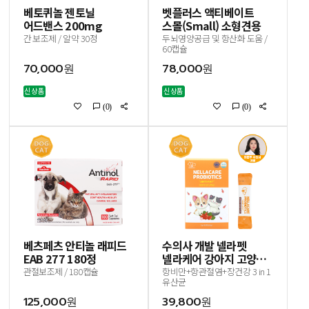
베토퀴놀 젠토닐
벳플러스 액티베이트
어드밴스 200mg
스몰(Small) 소형견용
간 보조제 / 알약 30정
두뇌영양공급 및 항산화 도움 /
60캡슐
70,000원
78,000원
신상품
신상품
(0)
(0)
베츠페츠 안티놀 래피드
수의사 개발 넬라펫
EAB 277 180정
넬라케어 강아지 고양이
항비만 유산균 영양제
관절보조제 / 180캡슐
항비만+항관절염+장건강 3 in 1
유산균
30포
125,000원
39,800원