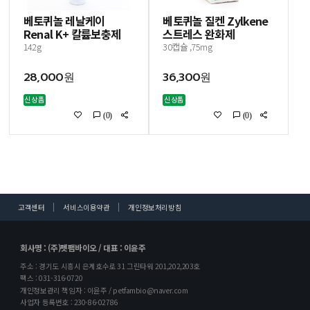
베토퀴놀 레날케이
베토퀴놀 질켄 Zylkene
Renal K+ 칼륨보충제
스트레스 완화제
142g
30캡슐 ,75mg
28,000원
36,300원
신상품
신상품
(0)
(0)
고객센터
서비스이용약관
개인정보처리방침
회사명 : (주)펫팸바이오 / 대표 : 이윤주
주소 : 경기도 시흥시 은계호수로 31 그린타워 201,202,203호
팩스 : 031-316-0720
개인정보관리 책임자 : 이윤주 / petfambio@naver.com
사업자 등록번호 : 230-86-02786