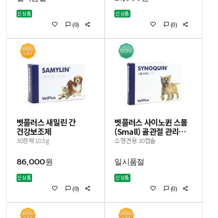
신상품
신상품
(0)
(0)
벳플러스 새밀린 간
벳플러스 사이노퀸 스몰
건강보조제
(Small) 골관절 관리에
도움(유통기한
30정제 10.5g
소형견용 30캡슐
24.04.20)
86,000원
일시품절
신상품
신상품
(0)
(0)