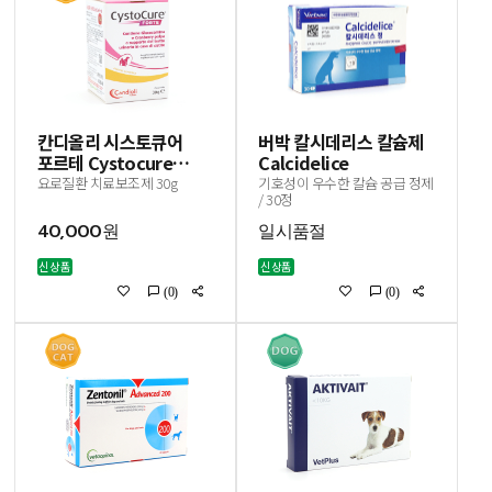
칸디올리 시스토큐어
버박 칼시데리스 칼슘제
포르테 Cystocure
Calcidelice
Forte
요로질환 치료보조제 30g
기호성이 우수한 칼슘 공급 정제
/ 30정
40,000원
일시품절
신상품
신상품
(0)
(0)