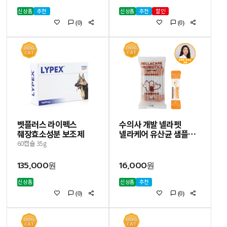
신상품
추천
신상품
추천
할인
(0)
(0)
벳플러스 라이펙스
수의사 개발 넬라펫
췌장효소성분 보조제
넬라케어 유산균 샘플
10포 강아지 고양이
60캡슐 35g
항비만 유산균 영양제
135,000원
16,000원
신상품
신상품
추천
(0)
(0)