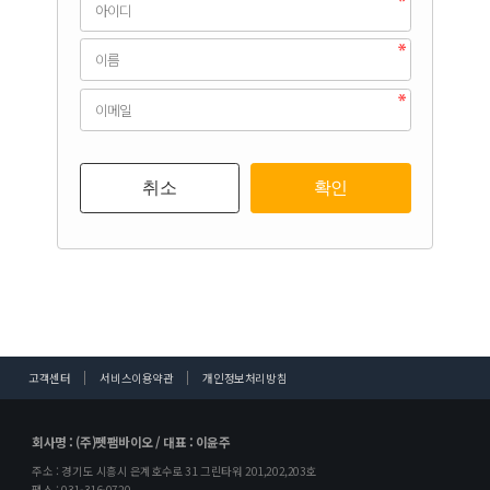
취소
확인
고객센터
서비스이용약관
개인정보처리방침
회사명 : (주)펫팸바이오 / 대표 : 이윤주
주소 : 경기도 시흥시 은계호수로 31 그린타워 201,202,203호
팩스 : 031-316-0720